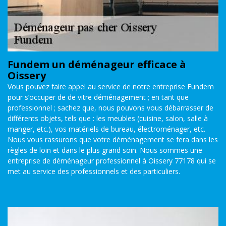
Fundem un déménageur efficace à
Oissery
Vous pouvez faire appel au service de notre entreprise Fundem
pour s’occuper de de vitre déménagement ; en tant que
professionnel ; sachez que, nous pouvons vous débarrasser de
différents objets, tels que : les meubles (cuisine, salon, salle à
manger, etc.), vos matériels de bureau, électroménager, etc.
Nous vous rassurons que votre déménagement se fera dans les
règles de loin et dans le plus grand soin. Nous sommes une
entreprise de déménageur professionnel à Oissery 77178 qui se
met au service des professionnels et des particuliers.