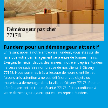
Fundem pour un déménageur attentif
En faisant appel à notre entreprise Fundem, vous êtes sûr de
faire que votre déménagement sera entre de bonnes mains.
Exerçant le métier depuis des années ; notre entreprise Fundem
ne cesse de satisfaire nombreuse de nos clients à Oissery
77178. Nous sommes très à l’écoute de notre clientèle ; et
faisons très attention à ne pas détériorer vos objets ou
matériels à déménager dans la ville de Oissery 77178. Pour un
déménagement en toute sécurité 77178, faites confiance à
votre déménageur aguerri qui est l’entreprise Fundem.