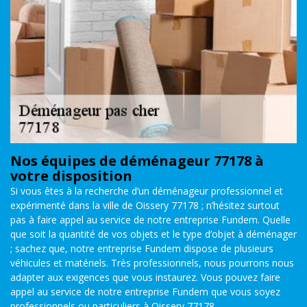
Nos équipes de déménageur 77178 à
votre disposition
Si vous êtes à la recherche d’un déménageur professionnel et
expérimenté dans la ville de Oissery 77178 ; n’hésitez surtout
pas à faire appel au service de notre entreprise Fundem. Quelle
que soit la quantité de vos objets et le type d’objet à déménager
; sachez que, notre entreprise Fundem dispose de plusieurs
véhicules et matériels. Très professionnels, nous pourrons nous
adapter aux exigences que vous instaurez. Vous pouvez faire
appel au service de notre entreprise Fundem que vous soyez
professionnels ou particuliers à Oissery 77178.