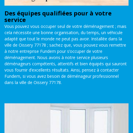
Des équipes qualifiées pour à votre
service
Vous pouvez vous occuper seul de votre déménagement ; mais
cela nécessite une bonne organisation, du temps, un véhicule
adapté que tout le monde ne peut pas avoir. Installée dans la
ville de Oissery 77178 ; sachez que, vous pouvez vous remettre
à notre entreprise Fundem pour s’occuper de votre
déménagement. Nous avons à notre service plusieurs
déménageurs compétents, attentifs et bien équipés qui sauront
vous fournir d’excellents résultats. Ainsi, pensez à contacter
Fundem, si vous avez besoin de déménageur professionnel
dans la ville de Oissery 77178.