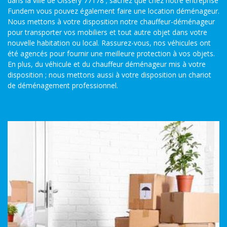
dans la ville de Oissery 77178 ; sachez que chez notre entreprise
Fundem vous pouvez également faire une location déménageur.
Nous mettons à votre disposition notre chauffeur-déménageur
pour transporter vos mobiliers et tout autre objet dans votre
nouvelle habitation ou local. Rassurez-vous, nos véhicules ont
été agencés pour fournir une meilleure protection à vos objets.
En plus, du véhicule et du chauffeur déménageur mis à votre
disposition ; nous mettons aussi à votre disposition un chariot
de déménagement professionnel.